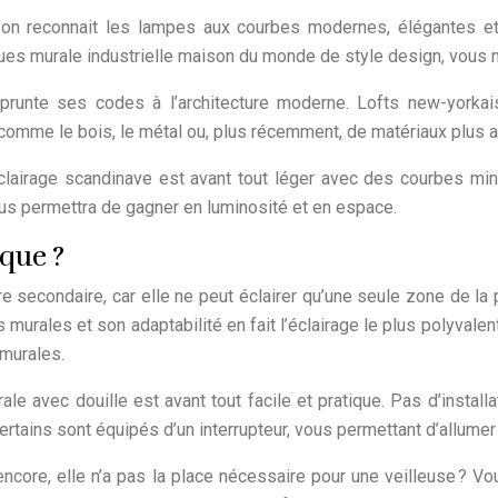
n reconnait les lampes aux courbes modernes, élégantes et f
ques murale industrielle maison du monde de style design, vous n
prunte ses codes à l’architecture moderne. Lofts new-yorkais,
s comme le bois, le métal ou, plus récemment, de matériaux plus 
clairage scandinave est avant tout léger avec des courbes min
ous permettra de gagner en luminosité et en espace.
ique ?
econdaire, car elle ne peut éclairer qu’une seule zone de la pi
 murales et son adaptabilité en fait l’éclairage le plus polyvalent
 murales.
le avec douille est avant tout facile et pratique. Pas d’installat
Certains sont équipés d’un interrupteur, vous permettant d’allume
ncore, elle n’a pas la place nécessaire pour une veilleuse ? V