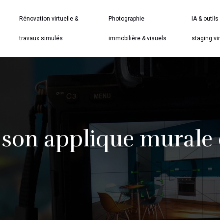
Rénovation virtuelle &
Photographie
IA & outils
travaux simulés
immobilière & visuels
staging vir
 son applique murale 