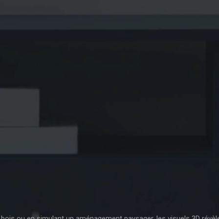
bois ou en simulant un aménagement paysager, les visuels 3D révèlent